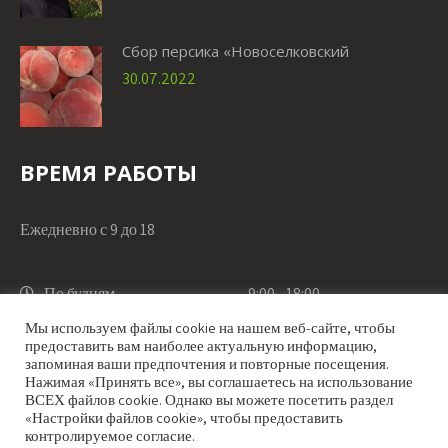
Сбор персика «Новоселковский
30.07.2022
ВРЕМЯ РАБОТЫ
Ежедневно с 9 до 18
По будням
9:00 - 18:00
Мы используем файлы cookie на нашем веб-сайте, чтобы
предоставить вам наиболее актуальную информацию,
По выходным
9:00 - 18:00
запоминая ваши предпочтения и повторные посещения.
Нажимая «Принять все», вы соглашаетесь на использование
ВСЕХ файлов cookie. Однако вы можете посетить раздел
«Настройки файлов cookie», чтобы предоставить
контролируемое согласие.