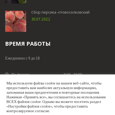
Сбор персика «Новоселковский
30.07.2022
ВРЕМЯ РАБОТЫ
Ежедневно с 9 до 18
По будням
9:00 - 18:00
Мы используем файлы cookie на нашем веб-сайте, чтобы
предоставить вам наиболее актуальную информацию,
По выходным
9:00 - 18:00
запоминая ваши предпочтения и повторные посещения.
Нажимая «Принять все», вы соглашаетесь на использование
ВСЕХ файлов cookie. Однако вы можете посетить раздел
«Настройки файлов cookie», чтобы предоставить
контролируемое согласие.