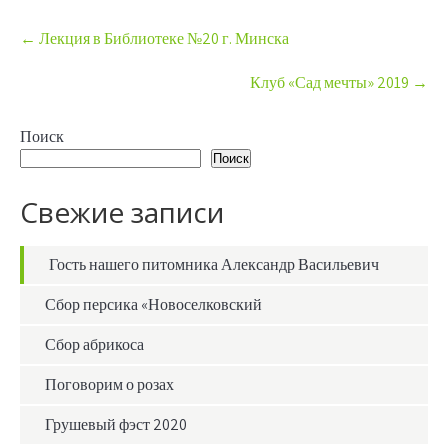
Post
←
Лекция в Библиотеке №20 г. Минска
navigation
Клуб «Сад мечты» 2019
→
Поиск
Поиск
Свежие записи
Гость нашего питомника Александр Васильевич
Сбор персика «Новоселковский
Сбор абрикоса
Поговорим о розах
Грушевый фэст 2020