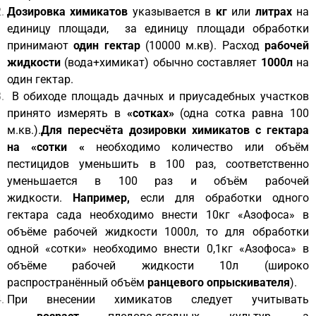
Дозировка химикатов
указывается в
кг
или
литрах
на
единицу площади, за единицу площади обработки
принимают
один гектар
(10000 м.кв). Расход
рабочей
жидкости
(вода+химикат) обычно составляет
1000л
на
один гектар.
В обиходе площадь дачных и приусадебных участков
принято измерять в
«сотках»
(одна сотка равна 100
м.кв.).
Для пересчёта дозировки химикатов с гектара
на «сотки «
необходимо количество или объём
пестицидов уменьшить в 100 раз, соответственно
уменьшается в 100 раз и объём рабочей
жидкости.
Например,
если для обработки одного
гектара сада необходимо внести 10кг «Азофоса» в
объёме рабочей жидкости 1000л, то для обработки
одной «сотки» необходимо внести 0,1кг «Азофоса» в
объёме рабочей жидкости 10л (широко
распространённый объём
ранцевого опрыскивателя
).
При внесении химикатов следует учитывать