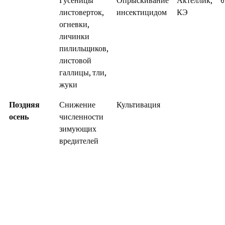
Гусеницы
Опрыскивание
Актеллик,
6
листоверток,
инсектицидом
КЭ
огневки,
личинки
пилильщиков,
листовой
галлицы, тли,
жуки
Поздняя
Снижение
Культивация
осень
численности
зимующих
вредителей