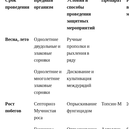
Срок
Вредный
Условия и
Препарат
Р
проведения
организм
способы
в
проведения
м
защитных
мероприятий
Весна, лето
Однолетние
Ручные
двудольные и
прополки и
злаковые
рыхления в
сорняки
ряду
Однолетние и
Дискование и
многолетние
культивация
злаковые
междурядий
сорняки
Рост
Септориоз
Опрыскивание
Топсин-М
1
побегов
Мучнистая
фунгицидом
роса