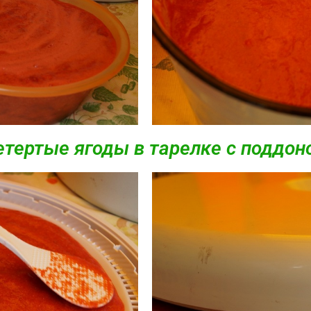
етертые ягоды в тарелке с поддон