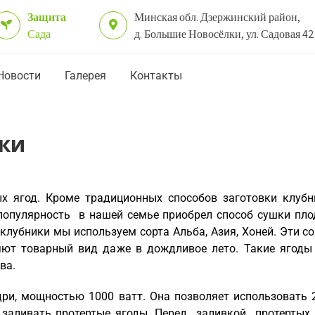
Защита
Минская обл. Дзержинский район,
Сада
д. Большие Новосёлки, ул. Садовая 42
Новости
Галерея
Контакты
ки
 ягод. Кроме традиционных способов заготовки клубник
опулярность в нашей семье приобрел способ сушки плод
клубники мы используем сорта Альба, Азия, Хоней. Эти с
яют товарный вид даже в дождливое лето. Такие ягоды 
ва.
ри, мощностью 1000 ватт. Она позволяет использовать 
 заливать протертые ягоды. Перед заливкой протерты