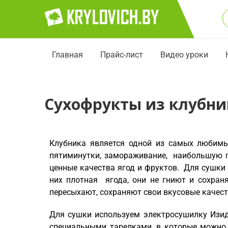
Главная
Прайс-лист
Видео уроки
Сухофрукты из клубни
Клубника является одной из самых любимых
пятиминутки, замораживание, наибольшую п
ценные качества ягод и фруктов. Для сушки 
них плотная ягода, они не гниют и сохран
пересыхают, сохраняют свои вкусовые качест
Для сушки используем электросушилку Изид
специальными тарелками, в которые можно