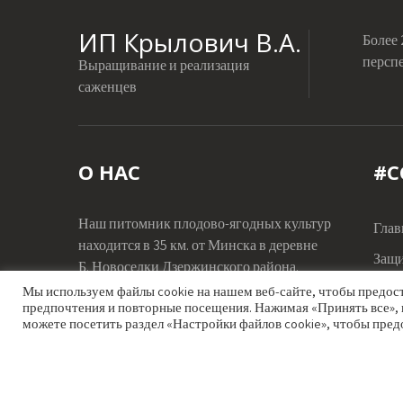
ИП Крылович В.А.
Более
персп
Выращивание и реализация
саженцев
О НАС
#С
Наш питомник плодово-ягодных культур
Глав
находится в 35 км. от Минска в деревне
Защи
Б. Новоселки Дзержинского района.
Из л
Мы используем файлы cookie на нашем веб-сайте, чтобы предо
предпочтения и повторные посещения. Нажимая «Принять все», 
Телефон :
8 (029) 640-70-16
можете посетить раздел «Настройки файлов cookie», чтобы пред
Email:
krylovich.by@gmail.com