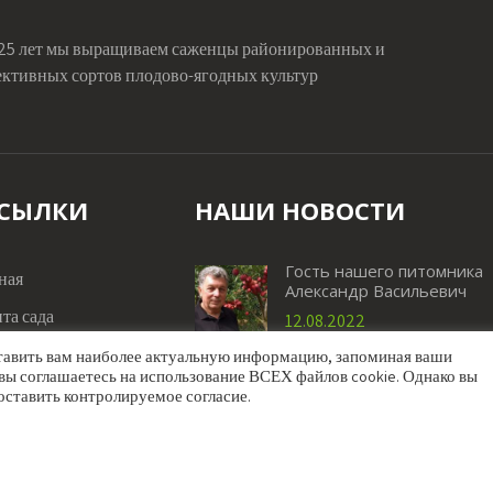
 25 лет мы выращиваем саженцы районированных и
ективных сортов плодово-ягодных культур
СЫЛКИ
НАШИ НОВОСТИ
Гость нашего питомника
ная
Александр Васильевич
та сада
12.08.2022
ичного опыта
ставить вам наиболее актуальную информацию, запоминая ваши
Сбор персика «Новоселко
вы соглашаетесь на использование ВСЕХ файлов cookie. Однако вы
оставить контролируемое согласие.
30.07.2022