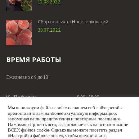
12.08.2022
Сбор персика «Новоселковский
30.07.2022
ВРЕМЯ РАБОТЫ
Ежедневно с 9 до 18
По будням
9:00 - 18:00
Мы используем файлы cookie на нашем веб-сайте, чтобы
предоставить вам наиболее актуальную информацию,
По выходным
9:00 - 18:00
запоминая ваши предпочтения и повторные посещения.
Нажимая «Принять все», вы соглашаетесь на использование
ВСЕХ файлов cookie. Однако вы можете посетить раздел
«Настройки файлов cookie», чтобы предоставить