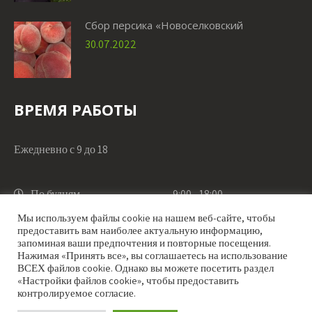
Сбор персика «Новоселковский
30.07.2022
ВРЕМЯ РАБОТЫ
Ежедневно с 9 до 18
По будням
9:00 - 18:00
Мы используем файлы cookie на нашем веб-сайте, чтобы
предоставить вам наиболее актуальную информацию,
По выходным
9:00 - 18:00
запоминая ваши предпочтения и повторные посещения.
Нажимая «Принять все», вы соглашаетесь на использование
ВСЕХ файлов cookie. Однако вы можете посетить раздел
«Настройки файлов cookie», чтобы предоставить
контролируемое согласие.